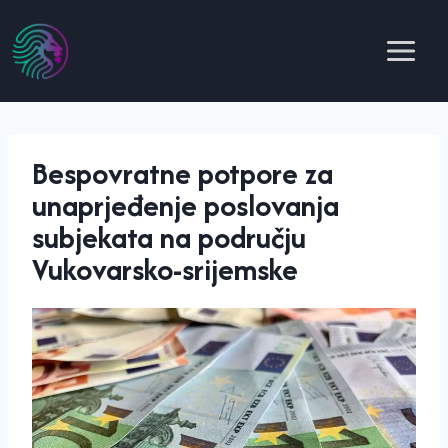
Skip
to
content
Bespovratne potpore za
unaprjeđenje poslovanja
subjekata na području
Vukovarsko-srijemske