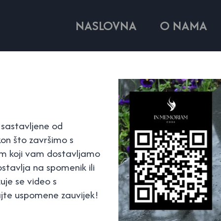
NASLOVNA
O NAMA
sastavljene od
kon što završimo s
om koji vam dostavljamo
stavlja na spomenik ili
je se video s
te uspomene zauvijek!