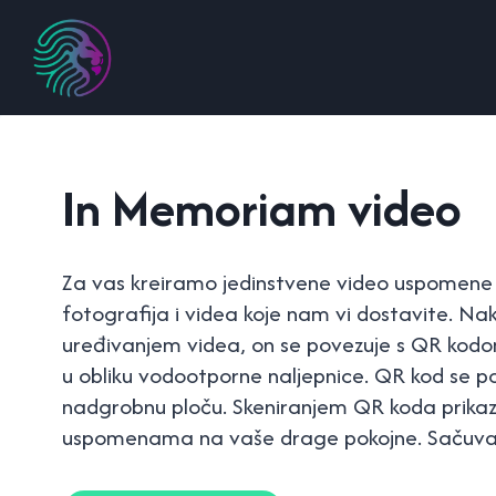
Skip
to
content
In Memoriam video
Za vas kreiramo jedinstvene video uspomene 
fotografija i videa koje nam vi dostavite. Na
uređivanjem videa, on se povezuje s QR kod
u obliku vodootporne naljepnice. QR kod se po
nadgrobnu ploču. Skeniranjem QR koda prikazu
uspomenama na vaše drage pokojne. Sačuvaj