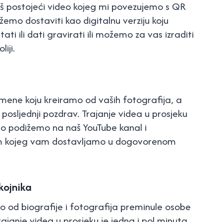
vaš postojeći video kojeg mi povezujemo s QR
o dostaviti kao digitalnu verziju koju
i ili dati gravirati ili možemo za vas izraditi
liji.
omene koju kreiramo od vaših fotografija, a
posljednji pozdrav. Trajanje videa u prosjeku
deo podižemo na naš YouTube kanal i
 kojeg vam dostavljamo u dogovorenom
kojnika
o od biografije i fotografija preminule osobe
ajanje videa u prosjeku je jedna i pol minuta.