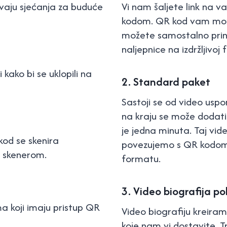
uvaju sjećanja za buduće
Vi nam šaljete link na 
kodom. QR kod vam možem
možete samostalno printat
naljepnice na izdržljivoj fo
 kako bi se uklopili na
2. Standard paket
Sastoji se od video usp
na kraju se može dodati 
je jedna minuta. Taj vi
od se skenira
povezujemo s QR kodom
 skenerom.
formatu.
3. Video biografija po
 koji imaju pristup QR
Video biografiju kreiram
koje nam vi dostavite. Tr