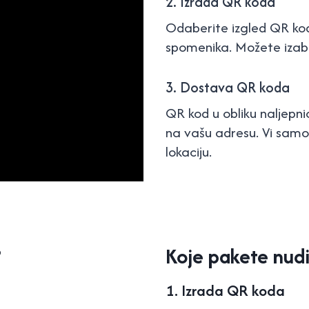
2. Izrada QR koda
Odaberite izgled QR koda
spomenika. Možete izabra
3. Dostava QR koda
QR kod u obliku naljepni
na vašu adresu. Vi samos
lokaciju.
?
Koje pakete nud
1. Izrada QR koda