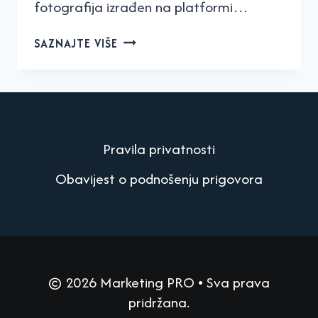
fotografija izrađen na platformi…
LUMINAR
SAZNAJTE VIŠE
AI
–
JEFTINIJI
I
JEDNOSTAVNIJI
OD
Pravila privatnosti
LIGHTROOMA
Obavijest o podnošenju prigovora
© 2026 Marketing PRO • Sva prava
pridržana.