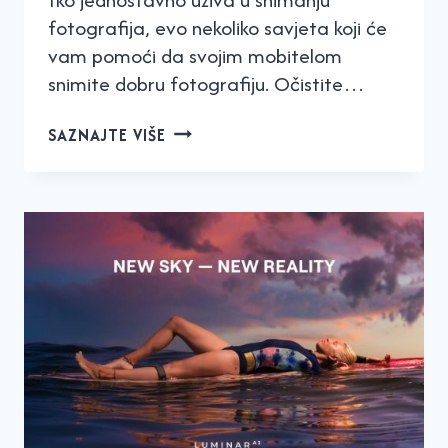
fotografija, evo nekoliko savjeta koji će
vam pomoći da svojim mobitelom
snimite dobru fotografiju. Očistite…
KAKO
SAZNAJTE VIŠE
MOŽETE
SNIMITI
ODLIČNU
FOTOGRAFIJU
MOBITELOM?