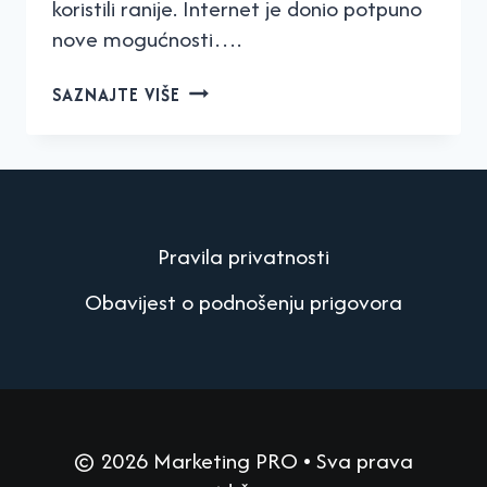
koristili ranije. Internet je donio potpuno
nove mogućnosti….
ZAŠTO
SAZNAJTE VIŠE
JE
DIGITALNI
MARKETING
VAŽAN
ZA
VAŠE
Pravila privatnosti
POSLOVANJE?
Obavijest o podnošenju prigovora
© 2026 Marketing PRO • Sva prava