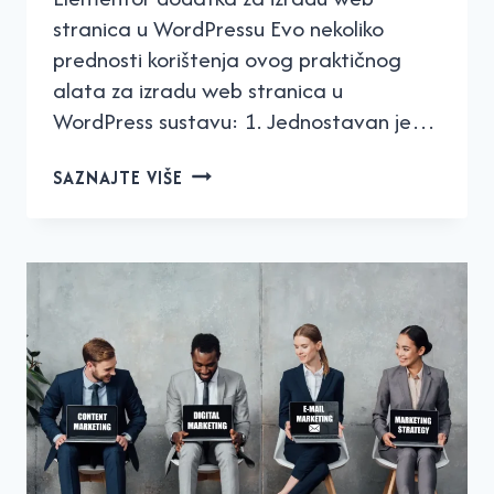
stranica u WordPressu Evo nekoliko
prednosti korištenja ovog praktičnog
alata za izradu web stranica u
WordPress sustavu: 1. Jednostavan je…
SAZNAJTE
SAZNAJTE VIŠE
ZAŠTO
JE
ELEMENTOR
NAJPOPULARNIJI
DODATAK
ZA
IZRADU
WORDPRESS
STRANICA!