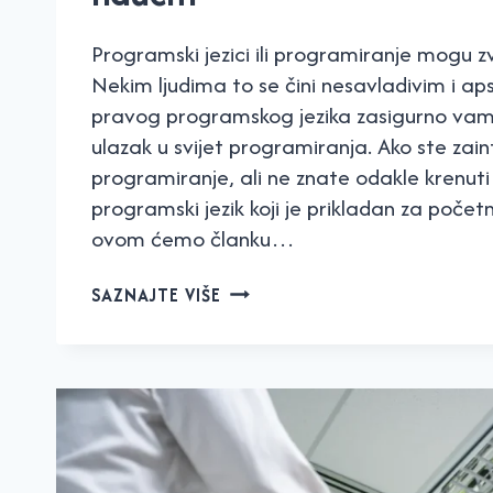
Programski jezici ili programiranje mogu z
Nekim ljudima to se čini nesavladivim i ap
pravog programskog jezika zasigurno vam
ulazak u svijet programiranja. Ako ste zain
programiranje, ali ne znate odakle krenuti i
programski jezik koji je prikladan za počet
ovom ćemo članku…
5
SAZNAJTE VIŠE
PROGRAMSKIH
JEZIKA
KOJE
JE
NAJLAKŠE
NAUČITI