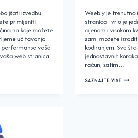
boljšati izvedbu
Weebly je trenutno 
te primijeniti
stranica i vrlo je je
čina na koje možete
cijenom i visokom k
vrijeme učitavanja
sami možete izraditi
te performanse vaše
kodiranjem. Sve što
o vaša web stranica
jednostavnih koraka
račun, zatim…
WEEBL
SAZNAJTE VIŠE
–
5
JEDNO
KORAK
DO
VLASTI
WEB
STRAN