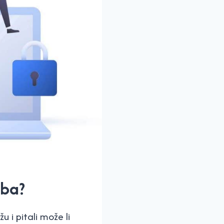
eba?
u i pitali može li