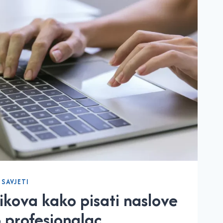
|
SAVJETI
rikova kako pisati naslove
 profesionalac