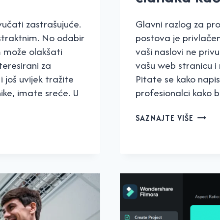
vučati zastrašujuće.
Glavni razlog za pro
straktnim. No odabir
postova je privlačen
 može olakšati
vaši naslovi ne priv
teresirani za
vašu web stranicu i
 još uvijek tražite
Pitate se kako napis
nike, imate sreće. U
profesionalci kako b
OTKRI
SAZNAJTE VIŠE
7
TRIKO
KAKO
PISATI
NASLO
ČLANA
KAO
PROFE