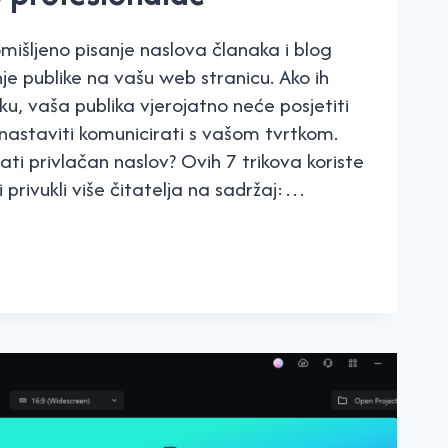
mišljeno pisanje naslova članaka i blog
je publike na vašu web stranicu. Ako ih
uku, vaša publika vjerojatno neće posjetiti
 nastaviti komunicirati s vašom tvrtkom.
ati privlačan naslov? Ovih 7 trikova koriste
i privukli više čitatelja na sadržaj:…
JTE
VA
VE
KA
SIONALAC