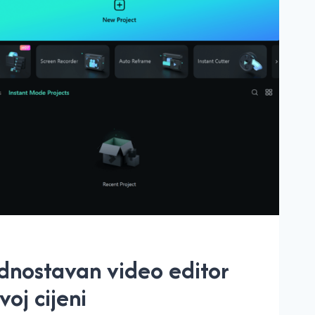
ednostavan video editor
voj cijeni