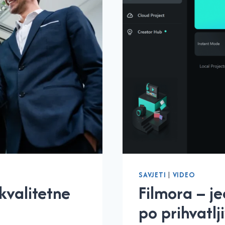
SAVJETI
|
VIDEO
kvalitetne
Filmora – j
po prihvatlji