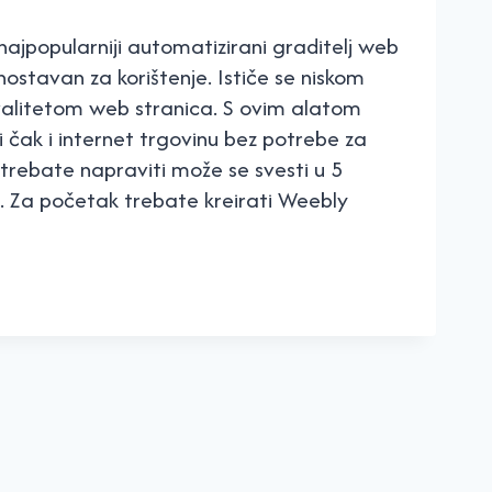
najpopularniji automatizirani graditelj web
dnostavan za korištenje. Ističe se niskom
valitetom web stranica. S ovim alatom
 čak i internet trgovinu bez potrebe za
 trebate napraviti može se svesti u 5
. Za početak trebate kreirati Weebly
Y
STAVNIH
A
TE
ICE