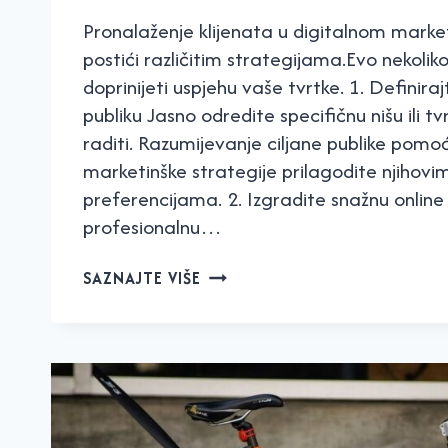
Pronalaženje klijenata u digitalnom mark
postići različitim strategijama.Evo nekolik
doprinijeti uspjehu vaše tvrtke. 1. Definiraj
publiku Jasno odredite specifičnu nišu ili tv
raditi. Razumijevanje ciljane publike pomo
marketinške strategije prilagodite njihov
preferencijama. 2. Izgradite snažnu online 
profesionalnu…
EVO
SAZNAJTE VIŠE
KAKO
MOŽETE
PRONAĆI
KVALITETNE
KLIJENTE
I
POVEĆATI