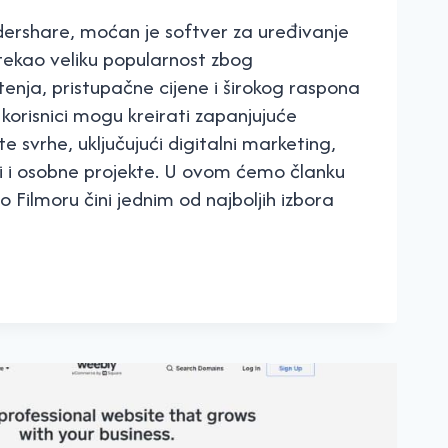
ershare, moćan je softver za uređivanje
stekao veliku popularnost zbog
tenja, pristupačne cijene i širokog raspona
korisnici mogu kreirati zapanjujuće
te svrhe, uključujući digitalni marketing,
i i osobne projekte. U ovom ćemo članku
o Filmoru čini jednim od najboljih izbora
RA
STAVAN
R
TLJIVOJ