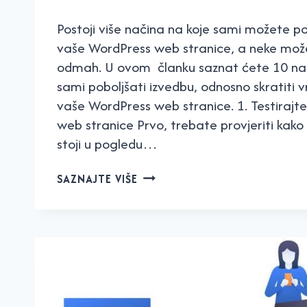
Postoji više načina na koje sami možete po
vaše WordPress web stranice, a neke može
odmah. U ovom članku saznat ćete 10 na
sami poboljšati izvedbu, odnosno skratiti 
vaše WordPress web stranice. 1. Testiraj
web stranice Prvo, trebate provjeriti kak
stoji u pogledu…
10
SAZNAJTE VIŠE
NAČINA
DA
SAMI
POBOLJŠATE
IZVEDBU
VAŠE
WORDPRESS
STRANICE