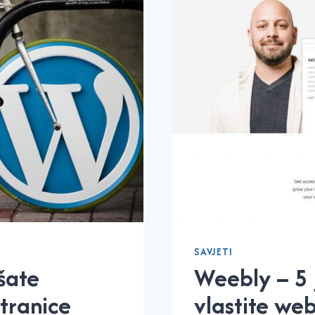
SAVJETI
šate
Weebly – 5 
tranice
vlastite web