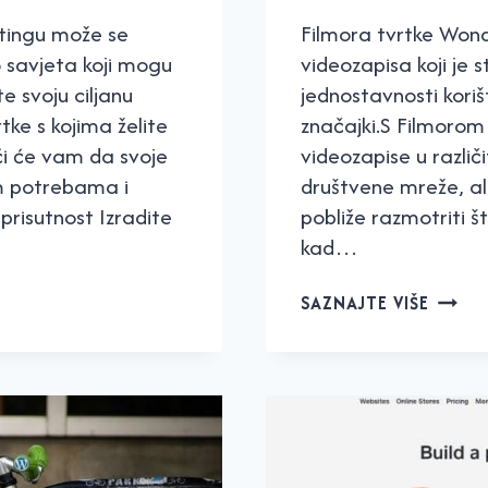
etingu može se
Filmora tvrtke Wond
o savjeta koji mogu
videozapisa koji je 
te svoju ciljanu
jednostavnosti koriš
rtke s kojima želite
značajki.S Filmorom 
ći će vam da svoje
videozapise u različi
im potrebama i
društvene mreže, al
prisutnost Izradite
pobliže razmotriti št
kad…
FILMO
SAZNAJTE VIŠE
–
JEDNO
VIDEO
EDITO
PO
PRIHVA
CIJENI