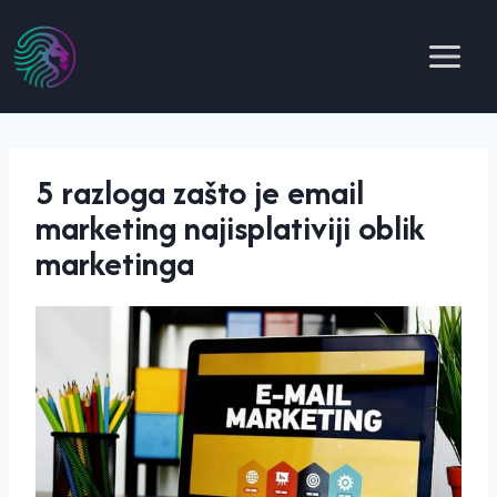
Skip
to
content
5 razloga zašto je email
marketing najisplativiji oblik
marketinga