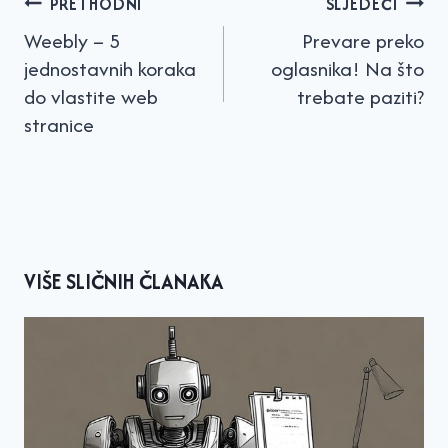
PRETHODNI
SLJEDEĆI
objava
Weebly – 5
Prevare preko
jednostavnih koraka
oglasnika! Na što
do vlastite web
trebate paziti?
stranice
VIŠE SLIČNIH ČLANAKA